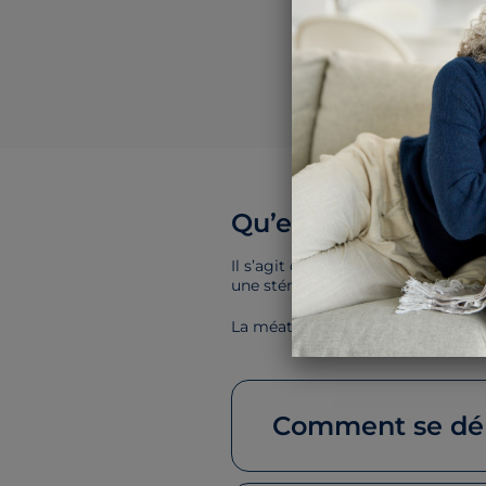
Qu’est-ce qu’une M
Il s’agit d’une opération chirurgi
une sténose du meat chez l’hom
La méatotomie est essentiellement
Comment se dér