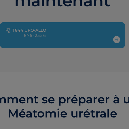
maintenant
1 844 URO-ALLO
876-2556
ment se préparer à 
Méatomie urétrale