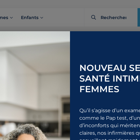
mes
Enfants
Traitements et chirurgies
Méatomie urétrale
NOUVEAU SE
SANTÉ INTIM
Rendez-vous
Informa
1
FEMMES
Détails
FAQ
Durée approximative
Se prépa
15 min
Recomma
Qu’il s’agisse d’un exam
comme le Pap test, d’un
d’inconforts qui mérite
claires, nos infirmières 
1 844 URO-ALLO
Pre