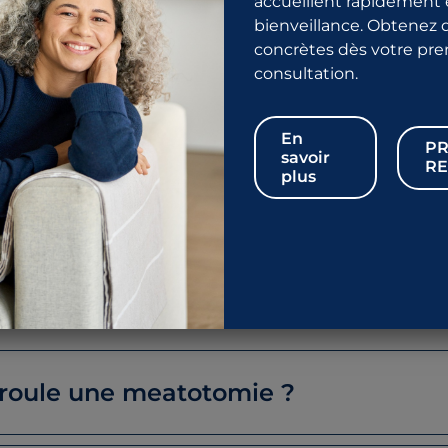
876-2556
accueillent rapidement 
bienveillance. Obtenez 
concrètes dès votre pr
consultation.
En
PR
savoir
RE
plus
éatomie urétrale ?
cale qui a pour but d’élargir l’ouverture du méat urétrale qui a 
me.
 l'incision du méat urinaire permettant de remodeler le méat u
oule une meatotomie ?