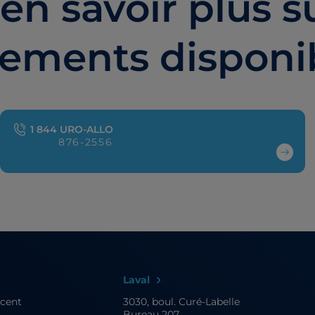
en savoir plus su
tements disponi
1 844 URO-ALLO
876-2556
Laval
ncent
3030, boul. Curé-Labelle
Bureau 207