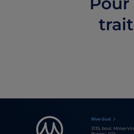
Pour 
trai
Rive-Sud
3135, boul. Moïse-Vi
Bureau 402