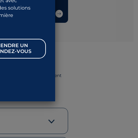
et avec
des solutions
emière
ENDRE UN
NDEZ-VOUS
un rétrécissement , notamment
rétral.