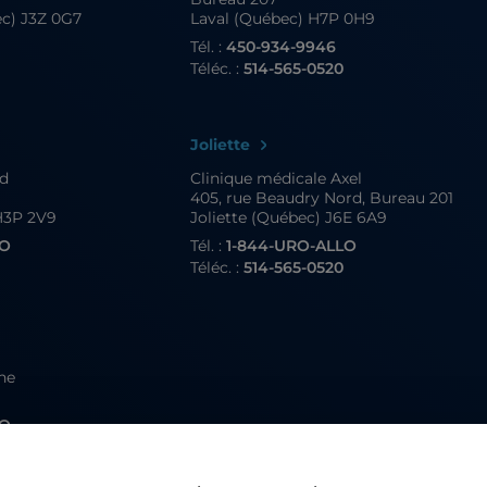
ec) J3Z 0G7
Laval (Québec) H7P 0H9
Tél. :
450-934-9946
4
Téléc. :
514-565-0520
Joliette
nd
Clinique médicale Axel
405, rue Beaudry Nord, Bureau 201
H3P 2V9
Joliette (Québec) J6E 6A9
LO
Tél. :
1-844-URO-ALLO
4
Téléc. :
514-565-0520
gne
LO
4