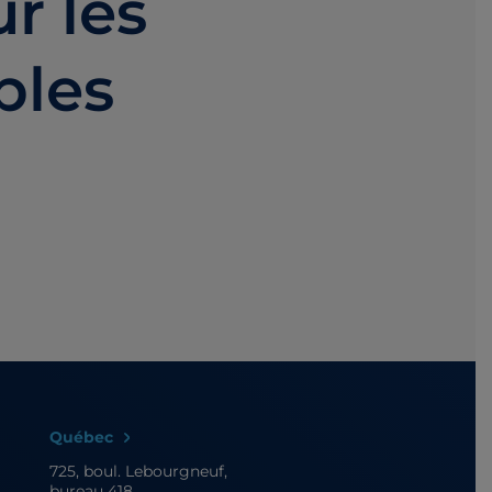
r les
bles
Québec
725, boul. Lebourgneuf,
bureau 418