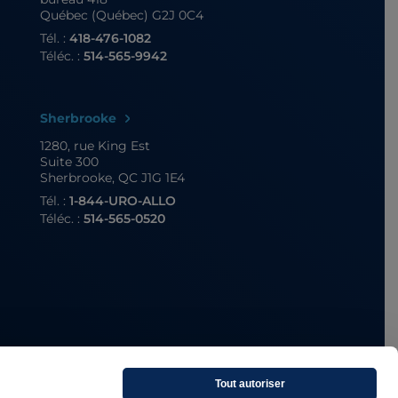
Québec (Québec) G2J 0C4
Tél. :
418-476-1082
Téléc. :
514-565-9942
Sherbrooke
1280, rue King Est
Suite 300
Sherbrooke, QC J1G 1E4
Tél. :
1-844-URO-ALLO
Téléc. :
514-565-0520
Tout autoriser