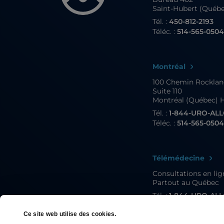
Saint-Hubert (Québ
Tél. :
450-812-2193
Téléc. :
514-565-050
Montréal
100 Chemin Rockla
Suite 110
Montréal (Québec) 
Tél. :
1-844-URO-AL
Téléc. :
514-565-050
Télémédecine
Consultations en li
Partout au Québec
Tél. :
1-844-URO-AL
Téléc. :
514-565-050
Ce site web utilise des cookies.