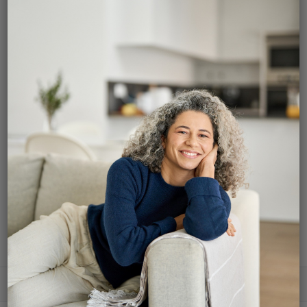
l’hypertrophie bénigne
de la prostate
L’hyperplasie bénigne de la prostate (HBP)
est l’augmentation de la taille de la prostate
causée par une prolifération des cellules
dans la prostate. L’HBP est une affection non
cancéreuse et provoque des envies
fréquentes d’uriner, sensation de vidange
incomplète, incontinence par regorgement
ou infections. Plusieurs options
thérapeutiques existent pour réduire le
volume prostatique.
Contactez-nous pour soulager vos
symptômes d’hypertrophie prostatique.
Accès rapide