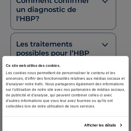
Comment confirmer
un diagnostic de
l'HBP?
Les traitements
possibles pour l’HBP
Ce site web utilise des cookies.
Les cookies nous permettent de personnaliser le contenu et les
Traitements possibles aux
annonces, d'offrir des fonctionnalités relatives aux médias sociaux et
d'analyser notre trafic. Nous partageons également des informations
Cliniques Marois
sur l'utilisation de notre site avec nos partenaires de médias sociaux,
de publicité et d'analyse, qui peuvent combiner celles-ci avec
d'autres informations que vous leur avez fournies ou qu'ils ont
REZUM traitement de l’hypertrophie de la
collectées lors de votre utilisation de leurs services.
prostate
Traitement remodelant ITIND pour HBP
Afficher les détails
RTUP