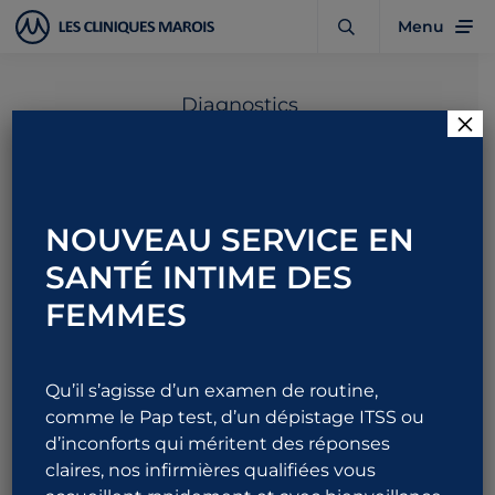
Menu
Diagnostics
×
L’hypertrophie
bénigne de la prostate
NOUVEAU SERVICE EN
SANTÉ INTIME DES
FEMMES
1 844 URO-ALLO
876-2556
Qu’il s’agisse d’un examen de routine,
comme le Pap test, d’un dépistage ITSS ou
d’inconforts qui méritent des réponses
claires, nos infirmières qualifiées vous