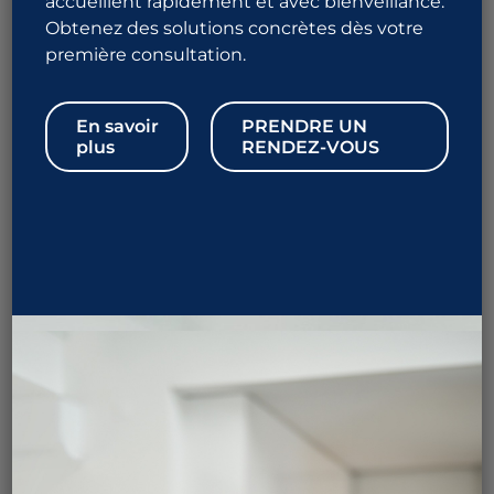
accueillent rapidement et avec bienveillance.
Prendre rendez-vous
Obtenez des solutions concrètes dès votre
première consultation.
En savoir
PRENDRE UN
plus
RENDEZ-VOUS
Qu’est-ce que