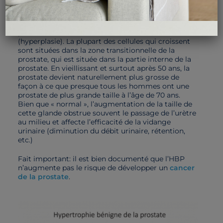
L’hypertrophie bénigne de la prostate (HBP) se
manifeste par une augmentation de taille de la
prostate, due à une croissance accrue des cellules
(hyperplasie). La plupart des cellules qui croissent
sont situées dans la zone transitionnelle de la
prostate, qui est située dans la partie interne de la
prostate. En vieillissant et surtout après 50 ans, la
prostate devient naturellement plus grosse de
façon à ce que presque tous les hommes ont une
prostate de plus grande taille à l’âge de 70 ans.
Bien que « normal », l’augmentation de la taille de
cette glande obstrue souvent le passage de l’urètre
au milieu et affecte l’efficacité de la vidange
urinaire (diminution du débit urinaire, rétention,
etc.)
Fait important: il est bien documenté que l’HBP
n’augmente pas le risque de développer un
cancer
de la prostate
.