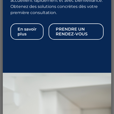
accueillent rapidement et avec bienveillance.
Obtenez des solutions concrètes dès votre
1 844 URO-ALLO
première consultation.
876-2556
En savoir
PRENDRE UN
plus
RENDEZ-VOUS
Prendre rendez-vous
Un implant testiculaire est une prothèse artificielle