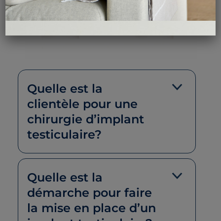
Quelle est la
clientèle pour une
chirurgie d’implant
testiculaire?
Quelle est la
démarche pour faire
la mise en place d’un