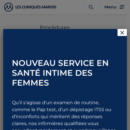
Menu
Procédures
×
Implant testiculaire
NOUVEAU SERVICE EN
Rendez-vous
Durée
SANTÉ INTIME DES
1
approximative
90 min
FEMMES
Informations utiles
Détails
Qu’il s’agisse d’un examen de routine,
FAQ
comme le Pap test, d’un dépistage ITSS ou
Se préparer à la procédure
d’inconforts qui méritent des réponses
Recommandations post-opératoires
claires, nos infirmières qualifiées vous