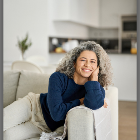
qui aide à améliorer l’apparence du scrotum chez
un homme qui a un testicule absent, soit d’origine
congénitale ou après l’excision d’un testicule
(orchidectomie).
Un implant testiculaire vient combler un manque,
un creux ou sert tout simplement à augmenter le
volume du scrotum. Dans le cas d'un testicule vide
ou manquant, un implant testiculaire vient
reprendre la forme et l'aspect initial du testicule.
L'implant testiculaire est une opération qui a un
excellent taux de réussite avec généralement très
peu de complications.