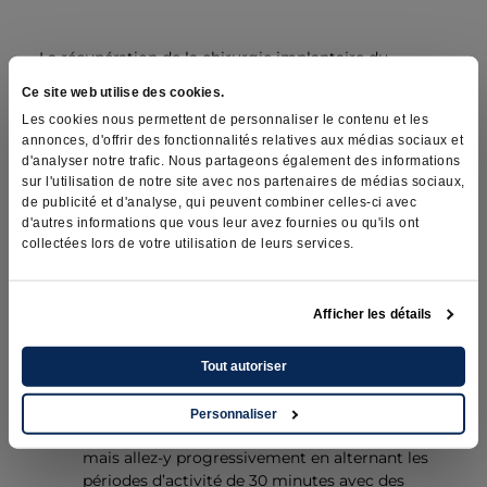
La récupération de la chirurgie implantaire du
testicule n’est pas nécessairement difficile. La
Ce site web utilise des cookies.
plupart des patients auront des inconforts et la
Les cookies nous permettent de personnaliser le contenu et les
région sera douloureuse pendant plusieurs jours.
annonces, d'offrir des fonctionnalités relatives aux médias sociaux et
d'analyser notre trafic. Nous partageons également des informations
sur l'utilisation de notre site avec nos partenaires de médias sociaux,
Le jour de la chirurgie
de publicité et d'analyse, qui peuvent combiner celles-ci avec
d'autres informations que vous leur avez fournies ou qu'ils ont
collectées lors de votre utilisation de leurs services.
La première journée, restez au repos complet.
Afficher les détails
Le lendemain de la
chirurgie
Tout autoriser
Le lendemain de la chirurgie et pour la
Personnaliser
première semaine, vous pouvez marcher,
mais allez-y progressivement en alternant les
périodes d’activité de 30 minutes avec des