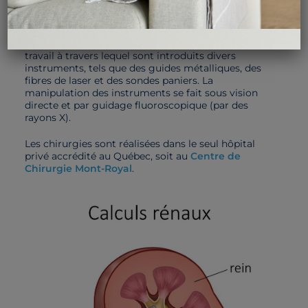
urétéroscope flexible
. Cet instrument optique de 3
mm de diamètre est branché à une source
lumineuse, à une tubulure d’irrigation d’eau stérile
et à une caméra. Il contient également un canal de
travail à travers lequel sont introduits divers
instruments, tels que des guides métalliques, des
fibres de laser et des sondes paniers. La
manipulation des instruments se fait sous vision
directe et par guidage fluoroscopique (par des
rayons X).
Les chirurgies sont réalisées dans le seul hôpital
privé accrédité au Québec, soit au
Centre de
Chirurgie Mont-Royal
.