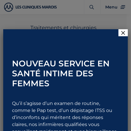
Menu
Traitements et chirurgies
×
Urétéroscopie flexible
pour calculs rénaux
NOUVEAU SERVICE EN
SANTÉ INTIME DES
FEMMES
Rendez-vous
Durée
1
approximative
120 min
Qu’il s’agisse d’un examen de routine,
Informations utiles
comme le Pap test, d’un dépistage ITSS ou
Résumé
d’inconforts qui méritent des réponses
Détails
claires, nos infirmières qualifiées vous
FAQ