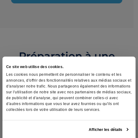
Préparation à une
urétéroscopie
Ce site web utilise des cookies.
Les cookies nous permettent de personnaliser le contenu et les
flexible
annonces, d'offrir des fonctionnalités relatives aux médias sociaux et
d'analyser notre trafic. Nous partageons également des informations
sur l'utilisation de notre site avec nos partenaires de médias sociaux,
de publicité et d'analyse, qui peuvent combiner celles-ci avec
d'autres informations que vous leur avez fournies ou qu'ils ont
Des analyses préopératoires de routine sont
collectées lors de votre utilisation de leurs services.
nécessaires, incluant une analyse d’urine.
En prévention d’une infection, vous recevrez une
Afficher les détails
dose d’antibiotique au début de l’intervention.