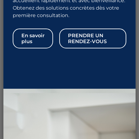
accueillent rapidement et avec bienveillance.
Se préparer à la procédure
Obtenez des solutions concrètes dès votre
Recommandations post-opératoires
première consultation.
1 844 URO-ALLO
En savoir
PRENDRE UN
876-2556
plus
RENDEZ-VOUS
Prendre rendez-vous
Qu’est ce que