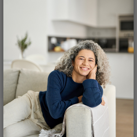
l’urétéroscopie flexible
pour les calculs
L’urétéroscopie flexible vise à visualiser et à
retirer les calculs rénaux ou de l’uretère par
les voies naturelles, avec des appareils
sophistiqués. L’intervention se fait sous
anesthésie générale.
Consultez nos urologues pour une prise
en charge complète de vos calculs.
Une urétéroscopie est une intervention
endoscopique (par voies naturelles) qui consiste à
introduire dans l’uretère, et parfois jusqu’au
bassinet du rein, un appareil souple appelé