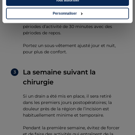
Tout autoriser
Le lendemain de la chirurgie et pour la
première semaine, vous pouvez marcher,
Personnaliser
mais allez-y progressivement en alternant les
périodes d’activité de 30 minutes avec des
périodes de repos.
Portez un sous-vêtement ajusté jour et nuit,
pour plus de confort.
La semaine suivant la
chirurgie
Si un drain a été mis en place, il sera retiré
dans les premiers jours postopératoires; la
douleur près de la région de l’incision est
habituellement minime et temporaire.
Pendant la première semaine, évitez de forcer
et de faire des activités qui entraînent de la