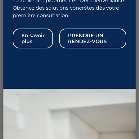
accueillent rapidement et avec bienveillance.
Obtenez des solutions concrètes dès votre
première consultation.
1 844 URO-ALLO
876-2556
En savoir
PRENDRE UN
plus
RENDEZ-VOUS
Prendre rendez-vous
En quoi consiste la cure
d’hydrocèle