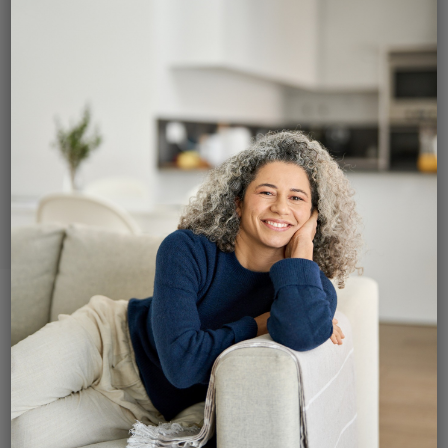
L’hydrocèle est une accumulation de liquide
autour du testicule. L’intervention
chirurgicale consiste à retirer la poche cette
poche liquide et à prévenir une récidive.
L’opération se déroule aux cliniques et sous
anesthésie locale.
Contactez-nous pour vous opérer et guérir
votre hydrocèle.
Une hydrocèle est une accumulation de liquide
dans une poche entourant le testicule
qui
entraîne une augmentation de volume (plus ou
moins importante) d’un côté ou des deux côtés du
scrotum. Il s’agit d’une maladie bénigne qui
n’engendre ni infection, ni évolution vers une
maladie plus grave.