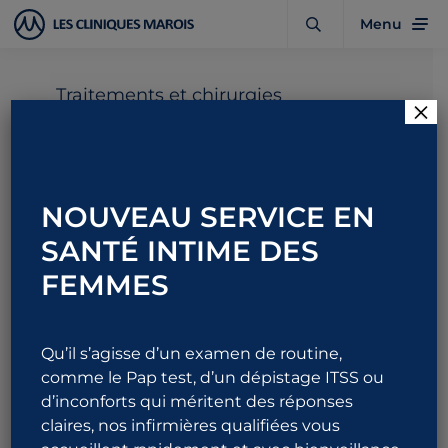
Menu
Traitements et chirurgies
×
Cure d’hydrocèle
NOUVEAU SERVICE EN
Rendez-vous
Durée
SANTÉ INTIME DES
1
approximative
90 min
FEMMES
Informations utiles
Résumé
Qu’il s’agisse d’un examen de routine,
Détails
comme le Pap test, d’un dépistage ITSS ou
FAQ
d’inconforts qui méritent des réponses
Se préparer à la procédure
claires, nos infirmières qualifiées vous
Recommandations post-opératoires