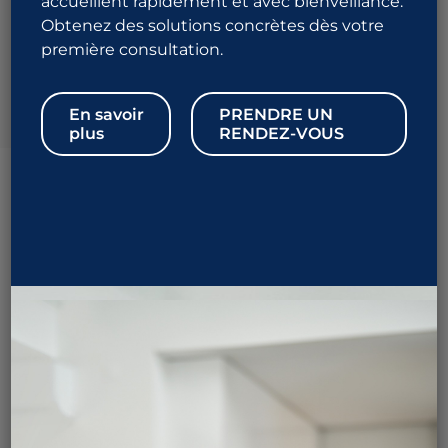
accueillent rapidement et avec bienveillance.
Obtenez des solutions concrètes dès votre
première consultation.
En savoir
PRENDRE UN
plus
RENDEZ-VOUS
Le voile péno-scrotal, connu aussi sous les noms de
palmature du pénis ou fusion péno-scrotale, fait
référence à la peau qui relie le pénis au scrotum.
Lorsque le scrotum se rattache au pénis trop haut,
cela crée une palmature de peau qui peut interférer
avec la fonction sexuelle. Plus le scrotum est
rattaché en hauteur du pénis, plus la fusion est
sévère.