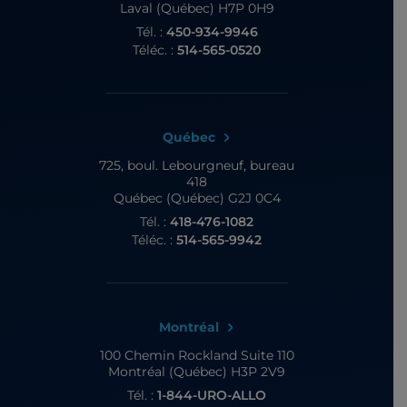
Laval (Québec) H7P 0H9
Tél. :
450-934-9946
Téléc. :
514-565-0520
Québec
725, boul. Lebourgneuf,
bureau
418
Québec (Québec) G2J 0C4
Tél. :
418-476-1082
Téléc. :
514-565-9942
Montréal
100 Chemin Rockland
Suite 110
Montréal (Québec) H3P 2V9
Tél. :
1-844-URO-ALLO