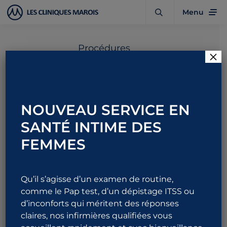
Menu
Procédures
×
Phalloplastie ventrale
NOUVEAU SERVICE EN
SANTÉ INTIME DES
1 844 URO-ALLO
FEMMES
876-2556
Qu’il s’agisse d’un examen de routine,
comme le Pap test, d’un dépistage ITSS ou
d’inconforts qui méritent des réponses
Prendre rendez-vous
claires, nos infirmières qualifiées vous