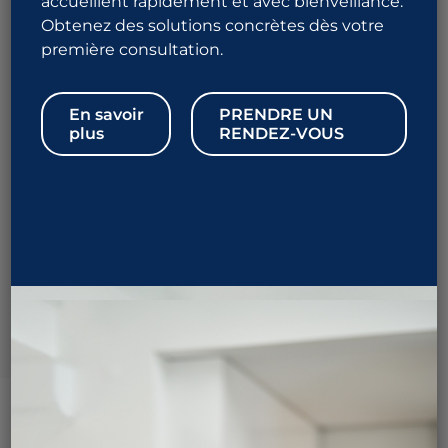
accueillent rapidement et avec bienveillance.
Obtenez des solutions concrètes dès votre
1 844 URO-ALLO
première consultation.
876-2556
En savoir
PRENDRE UN
plus
RENDEZ-VOUS
Prendre rendez-vous
L’épidydimectomie est proposée en raison d’une