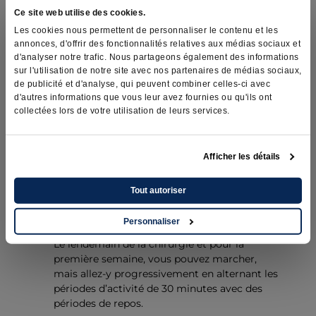
post-chirurgie d’une
Ce site web utilise des cookies.
Les cookies nous permettent de personnaliser le contenu et les
épididymectomie
annonces, d'offrir des fonctionnalités relatives aux médias sociaux et
d'analyser notre trafic. Nous partageons également des informations
sur l'utilisation de notre site avec nos partenaires de médias sociaux,
de publicité et d'analyse, qui peuvent combiner celles-ci avec
d'autres informations que vous leur avez fournies ou qu'ils ont
Le jour de la chirurgie
collectées lors de votre utilisation de leurs services.
La première journée, restez au repos complet.
Afficher les détails
Le lendemain de la
Tout autoriser
chirurgie
Personnaliser
Le lendemain de la chirurgie et pour la
première semaine, vous pouvez marcher,
mais allez-y progressivement en alternant les
périodes d’activité de 30 minutes avec des
périodes de repos.