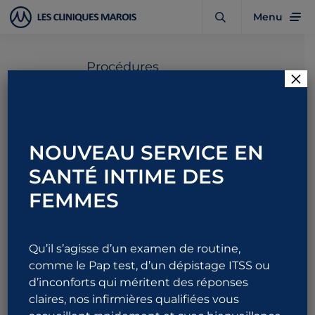
Menu
Procédures
×
Épididymectomie
NOUVEAU SERVICE EN
Rendez-vous
Durée
SANTÉ INTIME DES
1
approximative
105 min
FEMMES
Informations utiles
Détails
Qu’il s’agisse d’un examen de routine,
FAQ
comme le Pap test, d’un dépistage ITSS ou
Se préparer à la procédure
d’inconforts qui méritent des réponses
Recommandations post-opératoires
claires, nos infirmières qualifiées vous