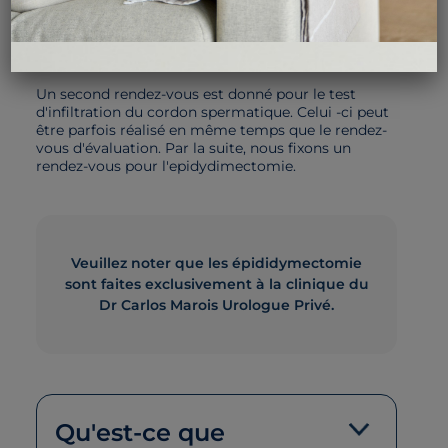
Ceci implique un questionnaire, un examen
physique et une explication de la technique.
Un second rendez-vous est donné pour le test
d'infiltration du cordon spermatique. Celui -ci peut
être parfois réalisé en même temps que le rendez-
vous d'évaluation. Par la suite, nous fixons un
rendez-vous pour l'epidydimectomie.
Veuillez noter que les épididymectomie
sont faites exclusivement à la clinique du
Dr Carlos Marois Urologue Privé.
Qu'est-ce que