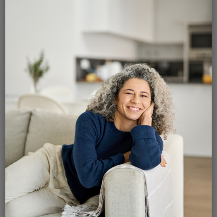
douleur permanente à l’épididyme, résistante aux
traitements médicaux tels que des anti-
inflammatoires. Elle doit être insupportable dans la
vie quotidienne. Un test d'infiltration du cordon
spermatique avec de la Marcaine doit démontrer
un soulagement significatif malgré que celui-ci
peut être temporaire.
Cette intervention est effectivement réalisée dans
les rares cas d'epidydimite chronique réfractaire et
sévère.
Elle est également réalisée dans les cas de
syndrome de douleur chronique post vasectomie,
très rare, mais parfois invalidante.
Comme toute intervention pour une douleur
chronique en médecine, il n'y a pas de garantie
absolue que l'inconfort sera complètement résolu.
La procédure d'epidydimectomie est
précédée d’une consultation avec
évaluation.