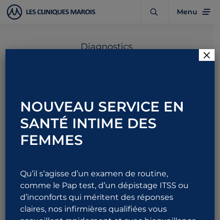
Menu
Diagnostics
×
Frein du pénis ou du
gland trop court
NOUVEAU SERVICE EN
SANTÉ INTIME DES
FEMMES
1 844 URO-ALLO
876-2556
Qu’il s’agisse d’un examen de routine,
comme le Pap test, d’un dépistage ITSS ou
d’inconforts qui méritent des réponses
claires, nos infirmières qualifiées vous