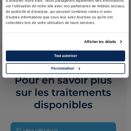
d'analyser notre trafic. Nous partageons également des informations
sur l'utilisation de notre site avec nos partenaires de médias sociaux,
Allongement de frein du pénis
de publicité et d'analyse, qui peuvent combiner celles-ci avec
d'autres informations que vous leur avez fournies ou qu'ils ont
collectées lors de votre utilisation de leurs services.
Afficher les détails
Tout autoriser
Nous joindre
Personnaliser
Pour en savoir plus
sur les traitements
disponibles
1 844 URO-ALLO