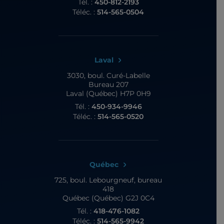
Tél. :
450-812-2193
Téléc. :
514-565-0504
Laval
3030, boul. Curé-Labelle
Bureau 207
Laval (Québec) H7P 0H9
Tél. :
450-934-9946
Téléc. :
514-565-0520
Québec
725, boul. Lebourgneuf,
bureau
418
Québec (Québec) G2J 0C4
Tél. :
418-476-1082
Téléc. :
514-565-9942