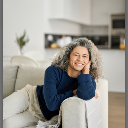
Accès rapide
Le frein du prépuce est une ligne membraneuse,
plus ou moins épaisse, qui se situe sous le gland et
reliée à la peau du pénis.
Typiquement,
un frein court occasionne une
traction du gland vers le bas
. Il n’empêche pas
véritablement le prépuce de se rétracter. Un frein
trop court est un réel handicap pour les jeunes
adultes lors des activités sexuelles. En effet, si un
frein plutôt étroit est fragile, et lorsque l’érection
est assez forte, il peut occasionner une douleur au
frein pendant une pénétration ou même de
l'éjaculation précoce.
De plus, le
frein peut se
fissurer ou même se rompre avec un
saignement
.