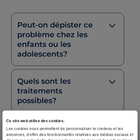
Peut-on dépister ce
problème chez les
enfants ou les
adolescents?
Quels sont les
traitements
possibles?
Ce site web utilise des cookies.
Traitement possible aux
Les cookies nous permettent de personnaliser le contenu et les
annonces, d'offrir des fonctionnalités relatives aux médias sociaux et
cliniques Marois