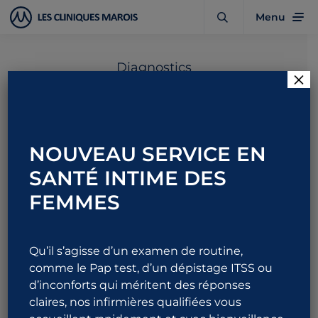
Menu
Diagnostics
×
Vessie hyperactive
chez la femme
NOUVEAU SERVICE EN
SANTÉ INTIME DES
FEMMES
1 844 URO-ALLO
876-2556
Qu’il s’agisse d’un examen de routine,
comme le Pap test, d’un dépistage ITSS ou
d’inconforts qui méritent des réponses
claires, nos infirmières qualifiées vous