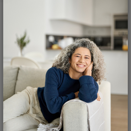
Radiofréquence fractionnée interne pour
l’esthétique génitale féminine
Le Quantum RF d’InMode est une technologie
avancée de radiofréquence fractionnée interne
conçue pour raffermir, remodeler et revitaliser les
tissus en profondeur. Elle convient
particulièrement aux zones délicates de l’anatomie
féminine, incluant :
La région sus-pubienne
Les grandes et petites lèvres
La zone vulvaire
Cette technologie permet :
La réduction contrôlée de la
graisse (thermolyse des adipocytes)