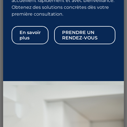
accueillent rapidement et avec bienveillance.
FAQ
Obtenez des solutions concrètes dès votre
Se préparer à la procédure
première consultation.
Recommandations post-opératoires
En savoir
PRENDRE UN
1 844 URO-ALLO
plus
RENDEZ-VOUS
876-2556
Prendre rendez-vous