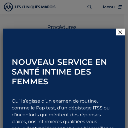
Menu
Procédures
×
Quantum RF –
Remodelage tissulaire
NOUVEAU SERVICE EN
des régions sus-
SANTÉ INTIME DES
pubienne, labiale et
FEMMES
vulvaire (Femmes)
Qu’il s’agisse d’un examen de routine,
comme le Pap test, d’un dépistage ITSS ou
d’inconforts qui méritent des réponses
Informations utiles
claires, nos infirmières qualifiées vous
Détails