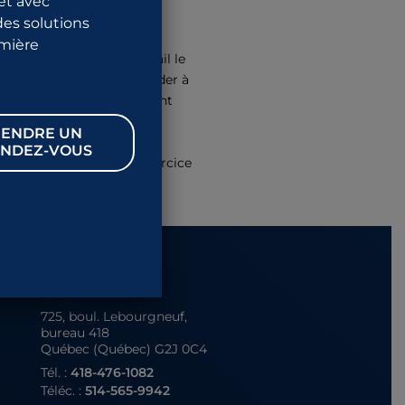
et avec
des solutions
emière
entes retournent au travail le
exuelles. Il faut même garder à
laies perforantes qui doivent
ENDRE UN
NDEZ-VOUS
uine; faites donc de l’exercice
Québec
725, boul. Lebourgneuf,
bureau 418
Québec (Québec) G2J 0C4
Tél. :
418-476-1082
Téléc. :
514-565-9942