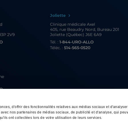
Joliette
nd
Clinique médicale Axel
405, rue Beaudry Nord, Bureau 201
H3P 2V9
Joliette (Québec) J6E 6A9
LO
Tél. :
1-844-URO-ALLO
4
Téléc. :
514-565-0520
gne
LO
4
ces, d'offrir des fonctionnalités relatives aux médias sociaux et d'analyser 
te avec nos partenaires de médias sociaux, de publicité et d'analyse, qui pe
'ils ont collectées lors de votre utilisation de leurs services.