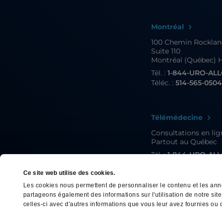
Montréal
100 Chemin Rockla
Suite 110
Montréal (Québec) 
Tél. :
1-844-URO-AL
Téléc. :
514-565-050
Télémédecine
Consultations en li
Partout au Québec
Tél. :
1-844-URO-AL
Téléc. :
514-565-050
Ce site web utilise des cookies.
Les cookies nous permettent de personnaliser le contenu et les annon
partageons également des informations sur l'utilisation de notre si
celles-ci avec d'autres informations que vous leur avez fournies ou qu