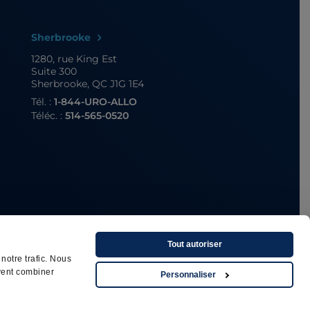
Sherbrooke
1280, rue King Est
Suite 300
Sherbrooke, QC J1G 1E4
Tél. :
1-844-URO-ALLO
Téléc. :
514-565-0520
Tout autoriser
notre trafic. Nous
uvent combiner
Personnaliser