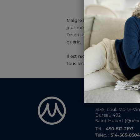
Malgré les inconforts possibles, l
jour même. Il est cependant consei
l’esprit que les régions clitoridie
guérir.
Il est recommandé d’être physique
tous les jours, telle qu’une march
Rive-Sud
3135, boul. Moïse-Vi
Bureau 402
Saint-Hubert (Québ
Tél. :
450-812-2193
Téléc. :
514-565-050