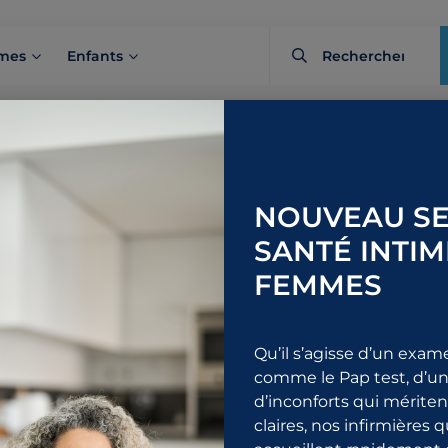
mes
Enfants
mandations a
NOUVEAU SE
SANTÉ INTIM
iltration inti
FEMMES
Qu’il s’agisse d’un exam
comme le Pap test, d’un
d’inconforts qui mérite
claires, nos infirmières 