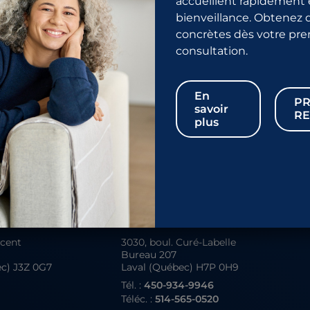
accueillent rapidement 
bienveillance. Obtenez 
concrètes dès votre pr
es activités habituelles peuvent être reprises. De nombreuses pati
consultation.
llé d’attendre 24 à 48 heures avant de reprendre les activités s
nnes, région périurétrale et la paroi vaginale antérieure ont des p
En
PR
savoir
RE
plus
ment actif quotidiennement, afin de stimuler la circulation sang
e rapide de 5 kilomètres.
Laval
ncent
3030, boul. Curé-Labelle
Bureau 207
ec) J3Z 0G7
Laval (Québec) H7P 0H9
Tél. :
450-934-9946
4
Téléc. :
514-565-0520