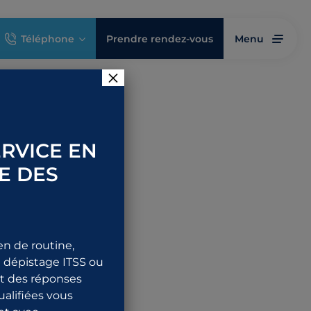
Téléphone
Prendre rendez-vous
Menu
×
près
RVICE EN
E DES
me de
en de routine,
 dépistage ITSS ou
nt des réponses
qualifiées vous