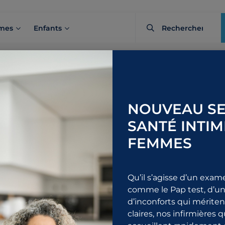
mes
Enfants
rquoi choisir
NOUVEAU SE
ue d’urologie 
SANTÉ INTIM
FEMMES
Qu’il s’agisse d’un exam
comme le Pap test, d’un
d’inconforts qui mérite
claires, nos infirmières 