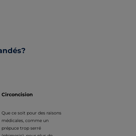
mandés?
Circoncision
Que ce soit pour des raisons
médicales, comme un
prépuce trop serré
(phimosis), pour plus de