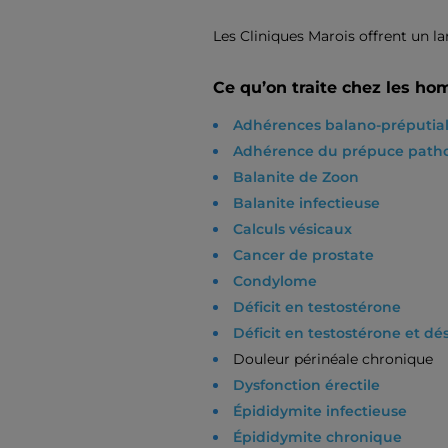
Les Cliniques Marois offrent un la
Ce qu’on traite chez les h
Adhérences balano-préputia
Adhérence du prépuce path
Balanite de Zoon
Balanite infectieuse
Calculs vésicaux
Cancer de prostate
Condylome
Déficit en testostérone
Déficit en testostérone et d
Douleur périnéale chronique
Dysfonction érectile
Épididymite infectieuse
Épididymite chronique