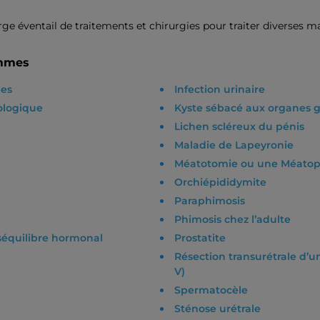
rge éventail de traitements et chirurgies pour traiter diverses ma
ommes
les
Infection urinaire
ologique
Kyste sébacé aux organes 
Lichen scléreux du pénis
Maladie de Lapeyronie
Méatotomie ou une Méatopla
Orchiépididymite
Paraphimosis
Phimosis chez l’adulte
éséquilibre hormonal
Prostatite
Résection transurétrale d’u
V)
Spermatocèle
Sténose urétrale