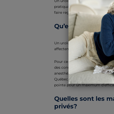
Un urologue privé prend en charge
pratiquant l’intervention nécess
faire regagner votre bien-être sa
Qu’est-ce qu’un ur
Un urologue en pratique privée
, 
affectent l’appareil génito-urin
Pour ce qui est des Cliniques Maro
des consultations, des examens e
anesthésie générale au
Centre de
Québec à qui le Centre réserve de
pointe pour un maximum d’efficac
Quelles sont les m
privés?