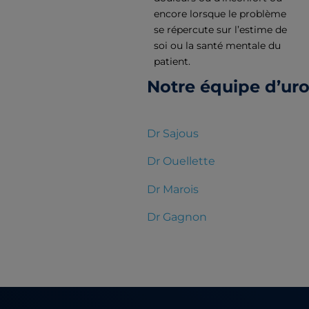
encore lorsque le problème
se répercute sur l’estime de
soi ou la santé mentale du
patient.
Notre équipe d’uro
D
r
Sajous
D
r
Ouellette
D
r
Marois
D
r
Gagnon