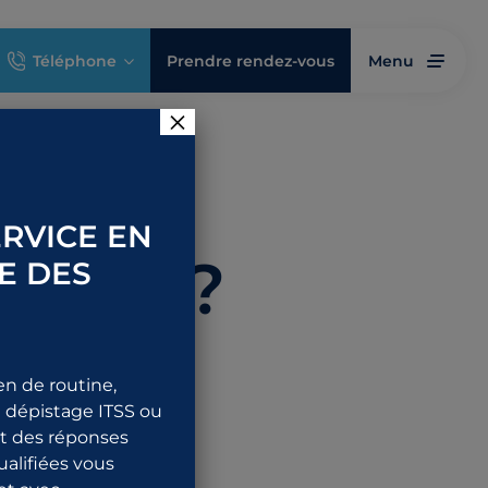
Téléphone
Prendre rendez-vous
Menu
×
 une
RVICE EN
privée?
E DES
en de routine,
 dépistage ITSS ou
nt des réponses
qualifiées vous