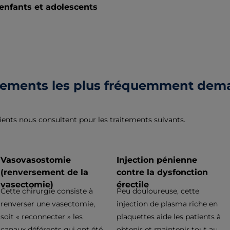
enfants et adolescents
aitements les plus fréquemment de
ents nous consultent pour les traitements suivants.
Vasovasostomie
Injection pénienne
(renversement de la
contre la dysfonction
vasectomie)
érectile
Cette chirurgie consiste à
Peu douloureuse, cette
renverser une vasectomie,
injection de plasma riche en
soit « reconnecter » les
plaquettes aide les patients à
canaux déférents qui ont été
obtenir et maintenir tout au