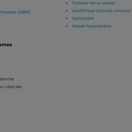
Tumeur de la vessie
Urolithiase (calculs rénaux)
Prostate (HBP)
Varicocèle
Vessie hyperactive
emmes
a femme
ou vésicale