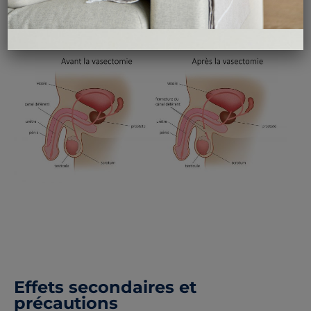
doivent être évitées pendant environ
une semaine
afin
de ne pas gêner la guérison.
Effets secondaires et
précautions