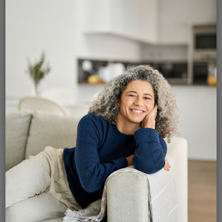
douleur légère au niveau du scrotum
peut survenir, généralement soulagée par l’application
de glace ou par des analgésiques simples.
Combien de temps dure la douleur après une
vasectomie ?
L’inconfort et la sensibilité
disparaissent généralement en 3 à 5 jours dans la
grande majorité des cas.
La glace est-elle recommandée ?
Oui, l’application
de glace est essentielle durant les premières 24
heures, par périodes de 15 à 20 minutes, pour limiter
efficacement le gonflement.
Quand peut-on reprendre les relations sexuelles ?
Après 7 jours, à condition qu’aucune douleur ou gêne
ne subsiste.
Il est courant d’observer un
gonflement et des
ecchymoses
, qui disparaissent spontanément en
quelques jours. Les
activités sportives ou physiques
intenses