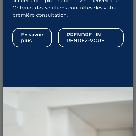
quoi s’attendre
accueillent rapidement et avec bienveillance.
Obtenez des solutions concrètes dès votre
première consultation.
?
En savoir
PRENDRE UN
plus
RENDEZ-VOUS
Après une vasectomie
, la récupération est
généralement rapide. Certains
effets secondaires
temporaires
peuvent survenir,
mais la
fonction sexuelle n’est pas affectée
. Quelques
semaines après la procédure, un
spermogramme
permet de vérifier la stérilité.
La récupération après une
vasectomie
Dans la pratique clinique habituelle
, un repos de 24 à
48 heures est
nécessaire après l’intervention. Une