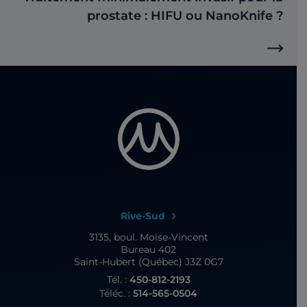
prostate : HIFU ou NanoKnife ?
Rive-Sud
3135, boul. Moïse-Vincent
Bureau 402
Saint-Hubert (Québec) J3Z 0G7
Tél. :
450-812-2193
Téléc. :
514-565-0504