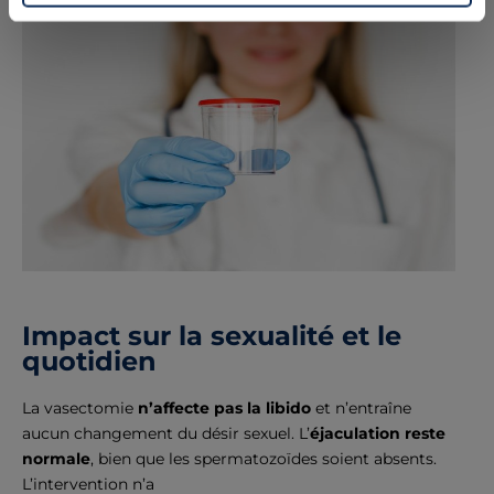
Impact sur la sexualité et le
quotidien
La vasectomie
n’affecte pas la libido
et n’entraîne
aucun changement du désir sexuel. L’
éjaculation reste
normale
, bien que les spermatozoïdes soient absents.
L’intervention n’a