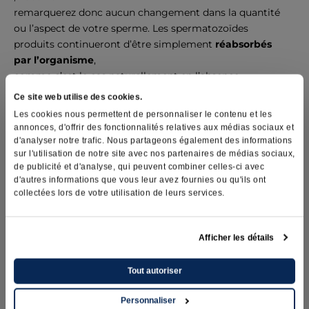
remarquerez donc aucun changement dans la quantité
ou l’aspect de votre sperme. Les spermatozoïdes
produits continueront d’être simplement
réabsorbés
par l’organisme
,
comme c’est le cas naturellement en l’absence
d’éjaculations régulières. L’intervention n’a
aucun
Ce site web utilise des cookies.
impact sur vos taux de testostérone
ni sur votre
Les cookies nous permettent de personnaliser le contenu et les
virilité, car la production
annonces, d'offrir des fonctionnalités relatives aux médias sociaux et
hormonale testiculaire reste intacte.
d'analyser notre trafic. Nous partageons également des informations
sur l'utilisation de notre site avec nos partenaires de médias sociaux,
de publicité et d'analyse, qui peuvent combiner celles-ci avec
Un
spermogramme
est réalisé
à 12
semaines après la
d'autres informations que vous leur avez fournies ou qu'ils ont
vasectomie
pour confirmer l’efficacité de l’intervention.
collectées lors de votre utilisation de leurs services.
La vasectomie est considérée
réussie
lorsque le test
montre l’absence totale de spermatozoïdes mobiles
.
Afficher les détails
Ici encore, il est essentiel de
continuer à utiliser une
méthode contraceptive
jusqu’à ce que la stérilité soit
Tout autoriser
confirmée par le résultat du spermogramme.
Personnaliser