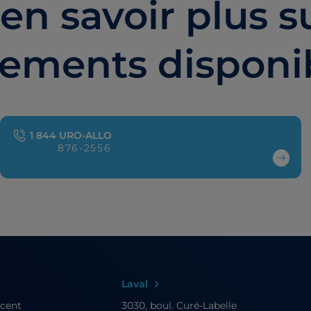
en savoir plus su
tements disponi
1 844 URO-ALLO
876-2556
Laval
ncent
3030, boul. Curé-Labelle