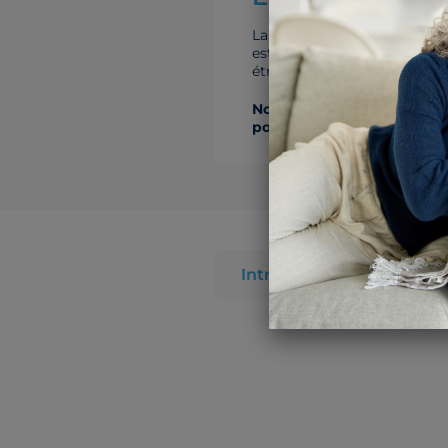
La cystoscopie est un examen 
est introduit par les voies 
étrangers ou d’obtenir des b
Nos urologues font des cy
pour obtenir plus d’inform
Intro