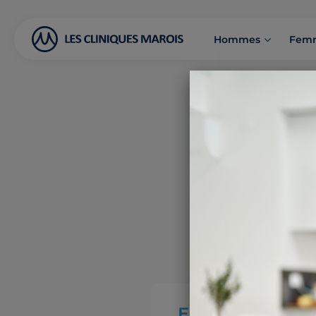
Hommes
Fem
En quoi consist