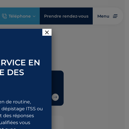
Téléphone
Prendre rendez-vous
Menu
×
RVICE EN
E DES
ndre rendez-vous
en de routine,
 dépistage ITSS ou
nt des réponses
qualifiées vous