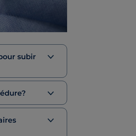
pour subir
cédure?
aires