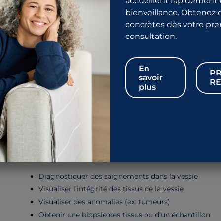
accueillent rapidement 
bienveillance. Obtenez 
qui permet de visualiser l’intérieur de la vessie et de l’urètre à
concrètes dès votre pr
naturelles. Cet examen indolore permet de visualiser des anomalies
iopsies.
consultation.
stoscopies dans des délais rapides. Contactez-nous pour pre
ation.
En
PR
savoir
RE
plus
La
visualisation de l'intérieur de la vessie au moyen
sous le nom de la cystoscopie.
Effectuée par un urologue, cette technique permet d’ob
vessie. Les principaux objectifs de la cystoscopie sont :
Diagnostiquer des saignements dans la vessie
Visualiser l’intégrité des tissus de la vessie
Visualiser des anomalies (ex: tumeurs)
Obtenir une biopsie des tissus ou d’un échantillon