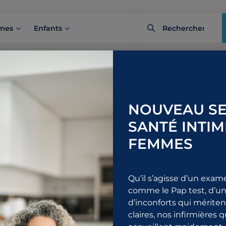
mes
Enfants
Examen diagnostic
Cystoscopie
NOUVEAU SE
SANTÉ INTIM
1 844 URO-ALLO
Pre
FEMMES
876-2556
Qu’il s’agisse d’un exam
comme le Pap test, d’un
d’inconforts qui mérite
claires, nos infirmières 
e la cystoscopie