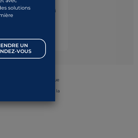
et avec
des solutions
 l’aide d’un cystoscope, qui
emière
, de retirer des corps
ndre un rendez-vous ou
ENDRE UN
NDEZ-VOUS
 d’un cystoscope
est connue
tenir une image claire de la