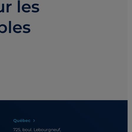
r les
bles
Québec
725, boul. Lebourgneuf,