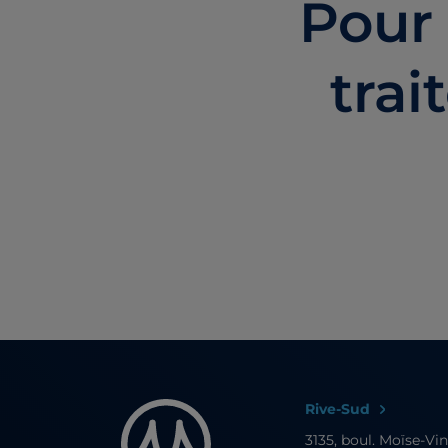
Pour 
trai
Rive-Sud
3135, boul. Moïse-Vi